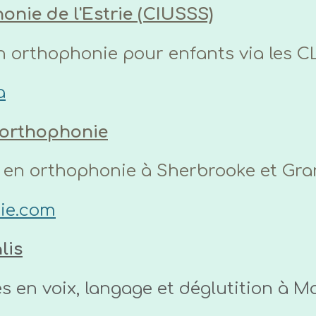
onie de l'Estrie (CIUSSS)
n orthophonie pour enfants via les C
a
d'orthophonie
i en orthophonie à Sherbrooke et Gra
ie.com
lis
és en voix, langage et déglutition à M