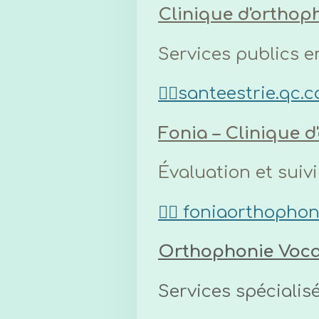
Clinique d'orthoph
Services publics e
👉🏼
santeestrie.qc.c
Fonia – Clinique 
Évaluation et suiv
👉🏼
foniaorthophon
Orthophonie Voca
Services spécialis