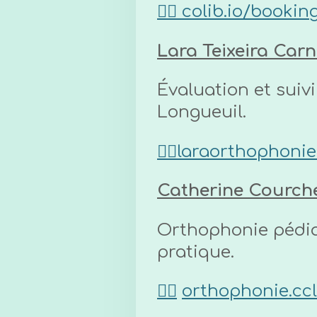
👉🏼
colib.io/bookin
Lara Teixeira Carn
Évaluation et suivi
Longueuil.
👉🏼laraorthophon
Catherine Courche
Orthophonie pédiat
pratique.
👉🏼
orthophonie.cc