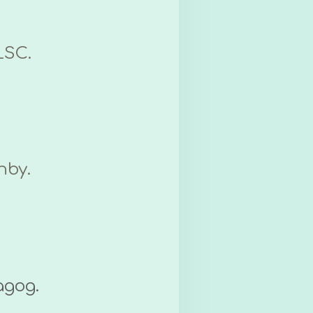
LSC.
nby.
agog.